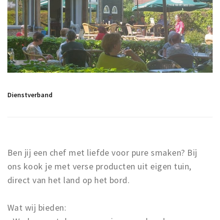
Winkelgebieden
Parkeren
Bezienswaardigheden
Musea, theaters & podia
Uitjes & activiteiten
Dienstverband
Toeristische routes
Natuurgebieden
Baroniepoorten
Sport
Ben jij een chef met liefde voor pure smaken? Bij
ons kook je met verse producten uit eigen tuin,
Andere City Apps
direct van het land op het bord.
Wat wij bieden:
Inloggen