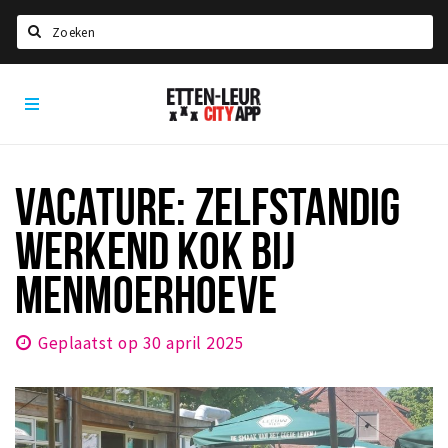
Zoeken
Etten-
Home
Leur
City
Agenda
App
Deals
VACATURE: ZELFSTANDIG
Party pics
WERKEND KOK BIJ
Nieuws, interviews & blogs
MENMOERHOEVE
Eten
Drinken
Geplaatst op 30 april 2025
Slapen
Recreatief
Winkels