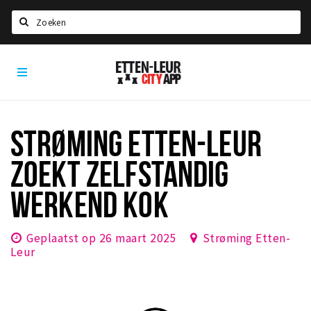
Zoeken
Etten-
Home
Leur
City
Agenda
App
Deals
STRØMING ETTEN-LEUR
Party pics
ZOEKT ZELFSTANDIG
Nieuws, interviews & blogs
WERKEND KOK
Eten
Drinken
Geplaatst op 26 maart 2025
Strøming Etten-
Slapen
Leur
Recreatief
Winkels