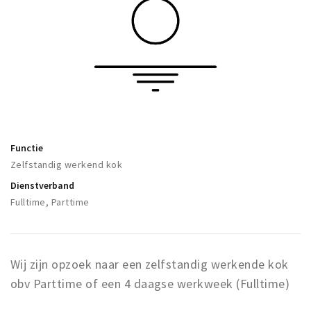
Winkelgebieden
Parkeren
Bezienswaardigheden
Musea, theaters & podia
Uitjes & activiteiten
Toeristische routes
Functie
Zelfstandig werkend kok
Natuurgebieden
Dienstverband
Baroniepoorten
Fulltime, Parttime
Sport
Andere City Apps
Wij zijn opzoek naar een zelfstandig werkende kok
obv Parttime of een 4 daagse werkweek (Fulltime)
Inloggen