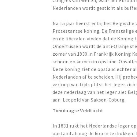
Congres van Wenen, waar het Europa 
Nederlanden wordt gesticht als buffer
Na 15 jaar heerst er bij het Belgische 
Protestantse koning. De Franstalige 
en de liberalen vinden dat de Koning t
Ondertussen wordt de anti-Oranje st
zomer van 1830 in Frankrijk Koning Ka
schoon en komen in opstand. Opvallend
Deze koning ziet de opstand echter a
Nederlanden af te scheiden. Hij probe
verloop van tijd splitst het leger zic
deze nederlaag van het leger ziet Bel
aan: Leopold van Saksen-Coburg.
Tiendaagse Veldtocht
In 1831 rukt het Nederlandse leger op
opstand alsnog de kop in te drukken.