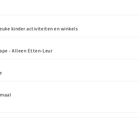
leuke kinder activiteiten en winkels
cape - Alleen Etten-Leur
e
ormaal