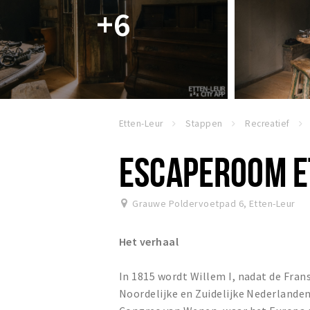
+6
Etten-Leur
Stappen
Recreatief
ESCAPEROOM E
Grauwe Poldervoetpad 6
,
Etten-Leur
Het verhaal
In 1815 wordt Willem I, nadat de Fra
Noordelijke en Zuidelijke Nederlande