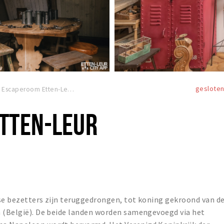
geslote
Escaperoom Etten-Leur
TTEN-LEUR
nse bezetters zijn teruggedrongen, tot koning gekroond van d
n (België). De beide landen worden samengevoegd via het