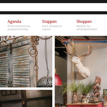
Agenda
Stappen
Shoppen
Evenementen en
Eten, drinken &
Winkels en
programmering
slapen
winkelgebieden