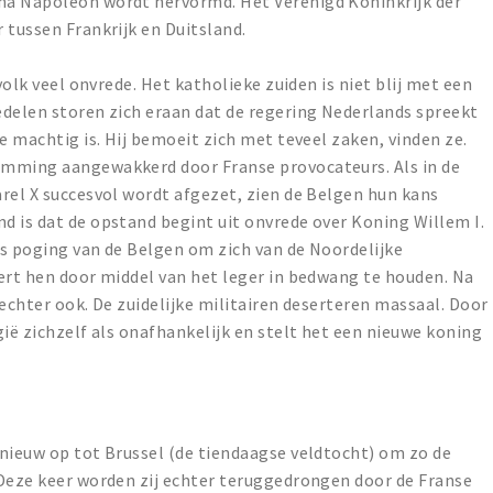
na Napoleon wordt hervormd. Het Verenigd Koninkrijk der
 tussen Frankrijk en Duitsland.
volk veel onvrede. Het katholieke zuiden is niet blij met een
edelen storen zich eraan dat de regering Nederlands spreekt
e machtig is. Hij bemoeit zich met teveel zaken, vinden ze.
emming aangewakkerd door Franse provocateurs. Als in de
rel X succesvol wordt afgezet, zien de Belgen hun kans
 is dat de opstand begint uit onvrede over Koning Willem I.
ls poging van de Belgen om zich van de Noordelijke
ert hen door middel van het leger in bedwang te houden. Na
h echter ook. De zuidelijke militairen deserteren massaal. Door
gië zichzelf als onafhankelijk en stelt het een nieuwe koning
nieuw op tot Brussel (de tiendaagse veldtocht) om zo de
 Deze keer worden zij echter teruggedrongen door de Franse