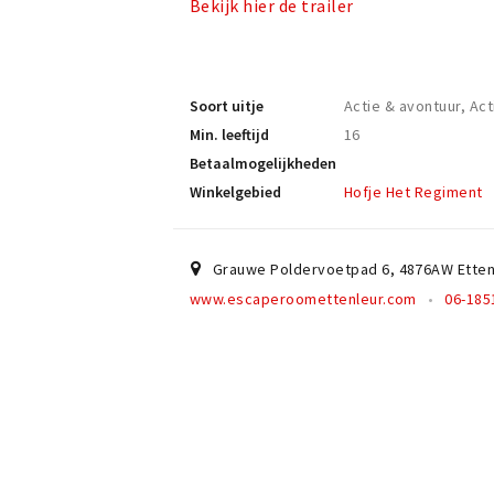
Bekijk hier de trailer
Soort uitje
Actie & avontuur, Act
Min. leeftijd
16
Betaalmogelijkheden
Winkelgebied
Hofje Het Regiment
Grauwe Poldervoetpad 6
,
4876AW
Ette
www.escaperoomettenleur.com
06-185