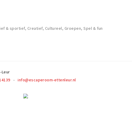
ief & sportief, Creatief, Cultureel, Groepen, Spel & fun
n-Leur
14139
info@escaperoom-ettenleur.nl