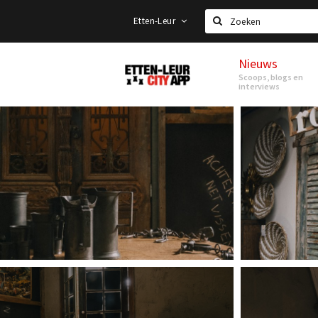
Etten-Leur
Zoeken
Nieuws
Etten-
Scoops, blogs en
Leur
interviews