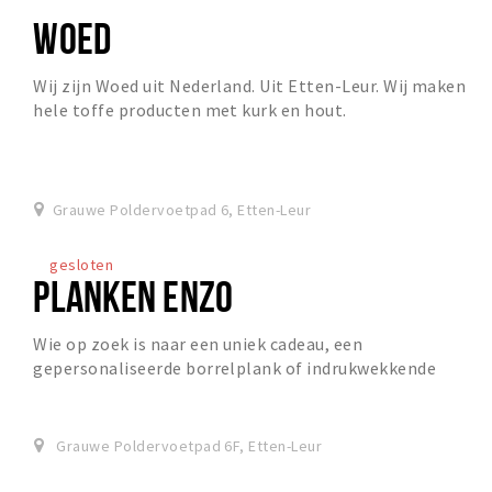
WOED
Wij zijn Woed uit Nederland. Uit Etten-Leur. Wij maken
hele toffe producten met kurk en hout.
Grauwe Poldervoetpad 6, Etten-Leur
gesloten
PLANKEN ENZO
Wie op zoek is naar een uniek cadeau, een
gepersonaliseerde borrelplank of indrukwekkende
houten wanddecoratie, hoeft niet verder te zoeken. In
hartje...
Grauwe Poldervoetpad 6F, Etten-Leur