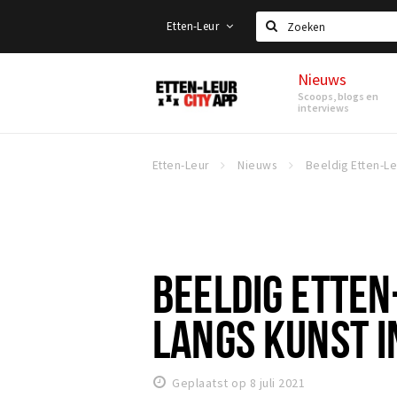
Etten-Leur
Zoeken
Nieuws
Etten-
Scoops, blogs en
Leur
interviews
Etten-Leur
Nieuws
BEELDIG ETTEN
LANGS KUNST I
Geplaatst op 8 juli 2021