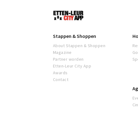
Etten-
Leur
Stappen & Shoppen
Ho
About Stappen & Shoppen
Re
Magazine
Go
Partner worden
Sp
Etten-Leur City App
Awards
Contact
Ag
Ev
Ci