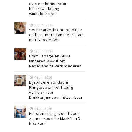
overeenkomst voor
herontwikkeling
winkelcentrum
30 juni 2026
SMIT. marketing helpt lokale
ondernemers aan meer leads
met Google Ads.
g
17 juni 2026
Bram Ladage en Gullie
lanceren WK-hit om
Nederland te verbroederen
4 juni 2026
Bijzondere vondst in
Kringloopwinkel Tilburg
verhuist naar
Drukkerijmuseum Etten-Leur
4 juni 2026
Kunstenaars gezocht voor
zomerexpositie Maak’t in De
Nobelaer