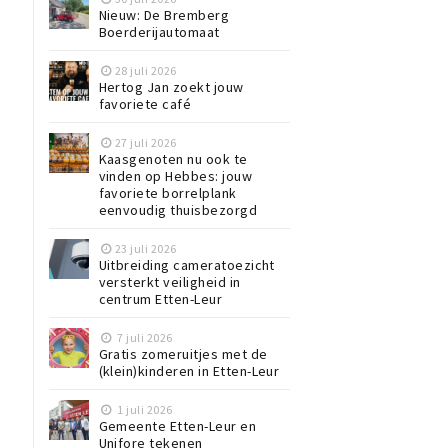
Nieuw: De Bremberg
Boerderijautomaat
28 juli 2026
Hertog Jan zoekt jouw
favoriete café
27 juli 2026
Kaasgenoten nu ook te
vinden op Hebbes: jouw
favoriete borrelplank
eenvoudig thuisbezorgd
23 juli 2026
Uitbreiding cameratoezicht
versterkt veiligheid in
centrum Etten-Leur
7 juli 2026
Gratis zomeruitjes met de
(klein)kinderen in Etten-Leur
1 juli 2026
Gemeente Etten-Leur en
Unifore tekenen