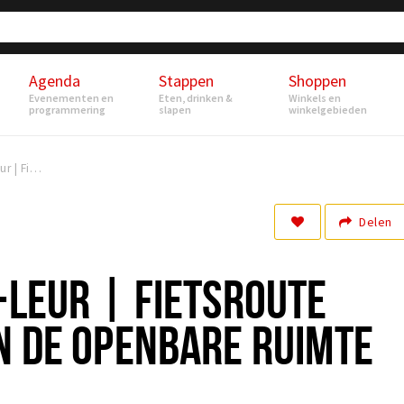
Agenda
Stappen
Shoppen
Evenementen en
Eten, drinken &
Winkels en
programmering
slapen
winkelgebieden
Beeldig Etten-Leur | Fietsroute langs kunst in de openbare ruimte
Delen
-LEUR | FIETSROUTE
N DE OPENBARE RUIMTE